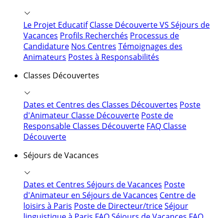
Le Projet Educatif
Classe Découverte VS Séjours de
Vacances
Profils Recherchés
Processus de
Candidature
Nos Centres
Témoignages des
Animateurs
Postes à Responsabilités
Classes Découvertes
Dates et Centres des Classes Découvertes
Poste
d'Animateur Classe Découverte
Poste de
Responsable Classes Découverte
FAQ Classe
Découverte
Séjours de Vacances
Dates et Centres Séjours de Vacances
Poste
d'Animateur en Séjours de Vacances
Centre de
loisirs à Paris
Poste de Directeur/trice
Séjour
linguistique à Paris
FAQ Séjours de Vacances
FAQ