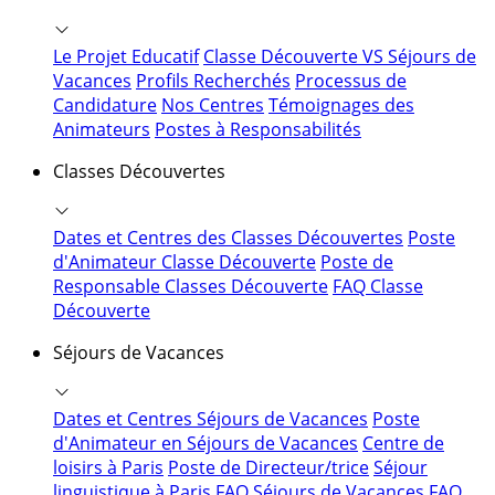
Le Projet Educatif
Classe Découverte VS Séjours de
Vacances
Profils Recherchés
Processus de
Candidature
Nos Centres
Témoignages des
Animateurs
Postes à Responsabilités
Classes Découvertes
Dates et Centres des Classes Découvertes
Poste
d'Animateur Classe Découverte
Poste de
Responsable Classes Découverte
FAQ Classe
Découverte
Séjours de Vacances
Dates et Centres Séjours de Vacances
Poste
d'Animateur en Séjours de Vacances
Centre de
loisirs à Paris
Poste de Directeur/trice
Séjour
linguistique à Paris
FAQ Séjours de Vacances
FAQ